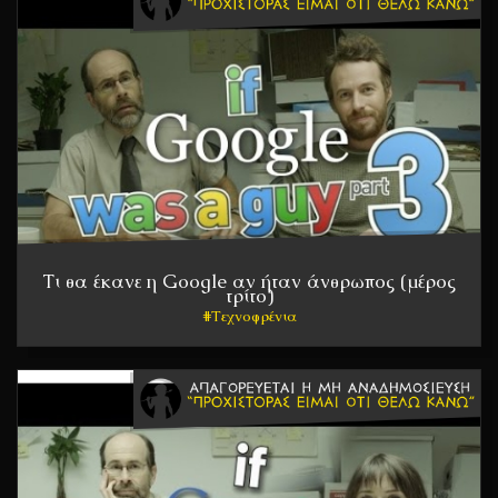
Τι θα έκανε η Google αν ήταν άνθρωπος (μέρος
τρίτο)
Τεχνοφρένια