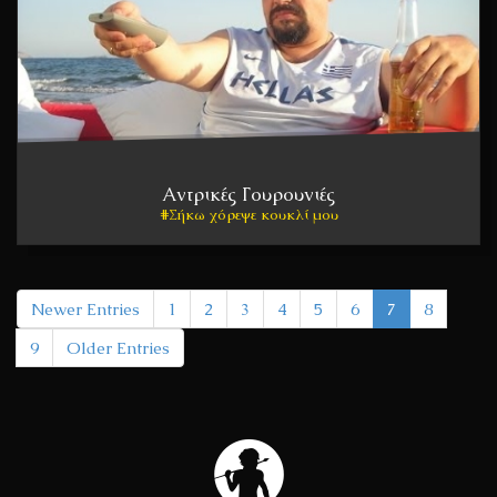
Αντρικές Γουρουνιές
Σήκω χόρεψε κουκλί μου
Newer Entries
1
2
3
4
5
6
7
8
9
Older Entries