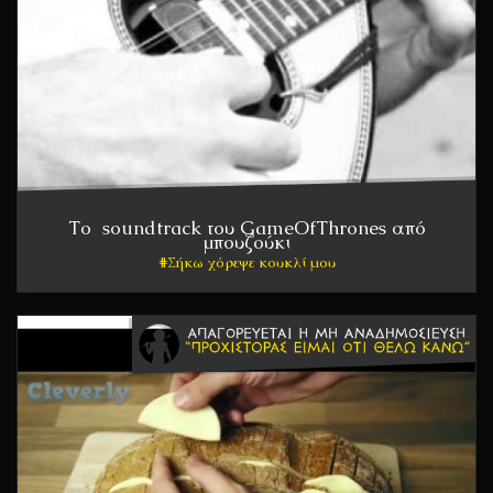
Το soundtrack του GameOfThrones από
μπουζούκι
Σήκω χόρεψε κουκλί μου