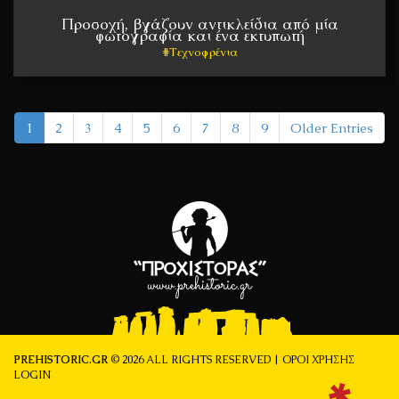
Προσοχή, βγάζουν αντικλείδια από μία
φωτογραφία και ένα εκτυπωτή
Τεχνοφρένια
1
2
3
4
5
6
7
8
9
Older Entries
PREHISTORIC.GR
© 2026 ALL RIGHTS RESERVED |
ΌΡΟΙ ΧΡΉΣΗΣ
LOGIN