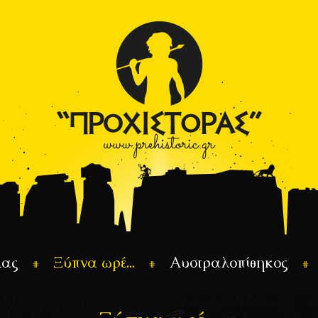
λας
Ξύπνα ωρέ...
Αυστραλοπίθηκος