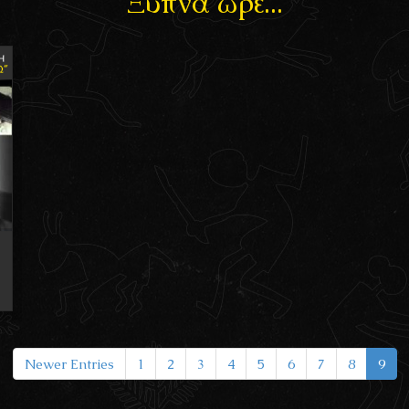
Ξύπνα ωρέ...
Newer Entries
1
2
3
4
5
6
7
8
9